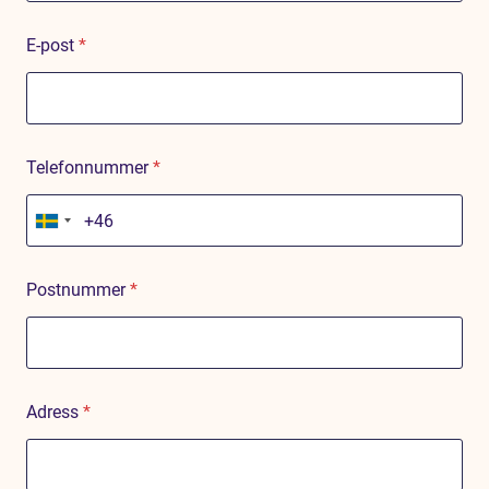
E-post
*
Telefonnummer
*
S
w
e
d
Postnummer
*
e
n
+
4
6
Adress
*