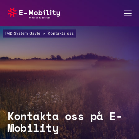
IMD System Gävle
IMD system
»
Kontakta oss
Laddbox
Om E-mobility
Kontakta oss
Offertförfrågan
Kontakta oss på E-
Karriär
Mobility