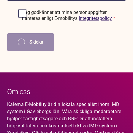
G
Jag godkänner att mina personuppgifter
D
hanteras enligt E-mobilitys
Integritetspolicy
*
P
R
A
g
Skicka
r
e
e
m
e
n
t
*
Om oss
Kalema E-Mobility är din lokala specialist inom IMD
system i Gävleborgs län. Våra skickliga medarbetare
hjälper fastighetsägare och BRF: er att installera
högkvalitativa och kostnadseffektiva IMD system i
Sandviken, Gävle och närliggande orter. Med oss får ni